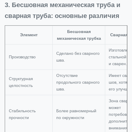
3. Бесшовная механическая труба и
сварная труба: основные различия
Бесшовная
Элемент
Сварная т
механическая трубка
Изготовлен 
Сделано без сварного
Производство
стальной п
шва.
и сварен.
Отсутствие
Имеет свар
Структурная
продольного сварного
шов, хотя 
целостность
шва.
его улучшае
Зона сварк
может
Стабильность
Более равномерный
потребоват
прочности
по окружности
дополнител
внимания.