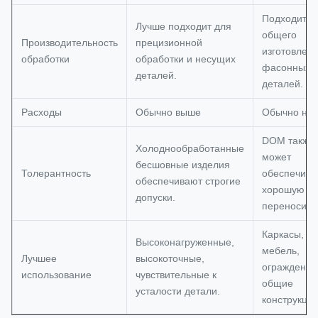
Подходит д
Лучше подходит для
общего
Производительность
прецизионной
изготовлени
обработки
обработки и несущих
фасонных
деталей.
деталей.
Расходы
Обычно выше
Обычно ни
DOM также
Холоднообработанные
может
бесшовные изделия
Толерантность
обеспечить
обеспечивают строгие
хорошую
допуски.
переносимо
Каркасы, о
Высоконагруженные,
мебель,
Лучшее
высокоточные,
ограждения
использование
чувствительные к
общие
усталости детали.
конструкци