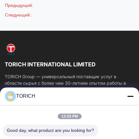
Предыдущий:
Следующий.:
TORICH INTERNATIONAL LIMITED
TORICH Group — универсальный поставщик услуг в
области сырья с более чем 30-летним опытом работы в
производстве, исследованиях и разработках,...
TORICH
Быстрые Ссылки
Главная Страница
Продукция
12:55 PM
Ролики
О Компании
Наша Фабрика
Контроль Качества
Good day, what product are you looking for?
Контактные Данные
Отправить Запрос