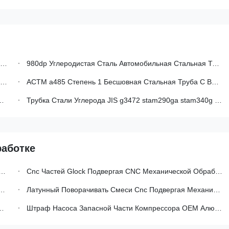
980dp Углеродистая Сталь Автомобильная Стальная Труба Круглосварные Трубы Для Автомобильных Аксессуаров
АСТМ а485 Степень 1 Бесшовная Стальная Труба С Высокой Закаленностью Антифрикционный Подшипник Стальная Труба Для Автомобилей
Трубка Стали Углерода JIS g3472 stam290ga stam340g Сваренная Автомобилем
работке
Cnc Частей Glock Подвергая CNC Механической Обработке Поворачивая И Филируя Составную Точность
Латунный Поворачивать Смеси Cnc Подвергая Механической Обработке Филируя Стали Медного Утюга Алюминиевой
Штраф Насоса Запасной Части Компрессора OEM Алюминиевый Подвергая Механической Обработке Бросая Выковал Части