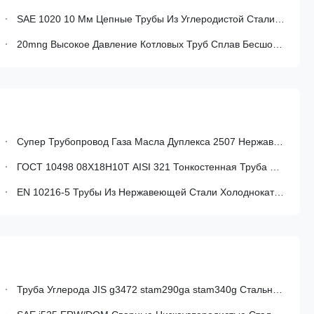
SAE 1020 10 Мм Цепные Трубы Из Углеродистой Стали Для Амортизаторов Ударов - Холодные Высокоточные Трубы Из Стали
20mng Высокое Давление Котловых Труб Сплав Бесшовные Трубы Для Котлов Теплообменники
Супер Трубопровод Газа Масла Дуплекса 2507 Нержавеющий Спиральный
ГОСТ 10498 08Х18Н10Т AISI 321 Тонкостенная Труба Из Нержавеющей Стали Для Коррозионностойких Конструкций
EN 10216-5 Трубы Из Нержавеющей Стали Холоднокатаные Трубы Из Нержавеющей Стали Для Целей Давления
Труба Углерода JIS g3472 stam290ga stam340g Стальная Сваренная Для Автомобиля