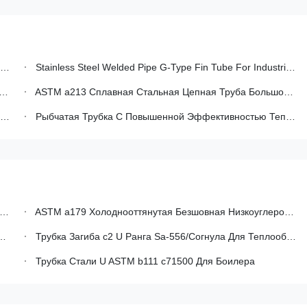
Stainless Steel Welded Pipe G-Type Fin Tube For Industrial Radiators With Embedded Fins
ASTM a213 Сплавная Стальная Цепная Труба Большой Диаметром Толстостенная Котловая Труба Для Теплообменников
Рыбчатая Трубка С Повышенной Эффективностью Теплопередачи, Антипленкой И Равномерной Температурой Стенки Для Применения При Высоких Температурах
ASTM a179 Холоднооттянутая Безшовная Низкоуглеродистая Сталь U Bend Tube Для Теплообменников
Трубка Загиба c2 U Ранга Sa-556/Согнула Для Теплообменного Аппарата
Трубка Стали U ASTM b111 c71500 Для Боилера