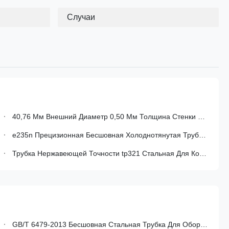
Случаи
40,76 Мм Внешний Диаметр 0,50 Мм Толщина Стенки SAE j526 Сварные Низкоуглеродные Стальные Трубы В Классах SAE 1008 И SAE 1010
e235n Прецизионная Бесшовная Холоднотянутая Труба Из Углеродистой Стали Для Автомобильной Промышленности С Шероховатостью Поверхности Ra ≤ 4 Μm
Трубка Нержавеющей Точности tp321 Стальная Для Конструкции
GB/T 6479-2013 Бесшовная Стальная Трубка Для Оборудования Для Химических Удобрений Высокого Давления В Углеродной Стали И Сплавной Стали