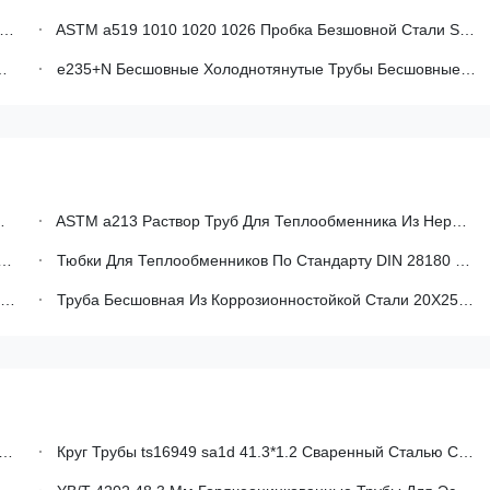
ASTM a519 1010 1020 1026 Пробка Безшовной Стали SRA +N, Пробка Стали Углерода Безшовная
e235+N Бесшовные Холоднотянутые Трубы Бесшовные Трубы Из Углеродной Стали Для Высокоточного Оборудования
ASTM a213 Раствор Труб Для Теплообменника Из Нержавеющей Стали С Углубленным Изгибом, Прожектованный Сортами tp304 И tp316
Тюбки Для Теплообменников По Стандарту DIN 28180 X5CrNi18-10
Труба Бесшовная Из Коррозионностойкой Стали 20Х25Н20С2 AISI 310
Круг Трубы ts16949 sa1d 41.3*1.2 Сваренный Сталью Сформировал