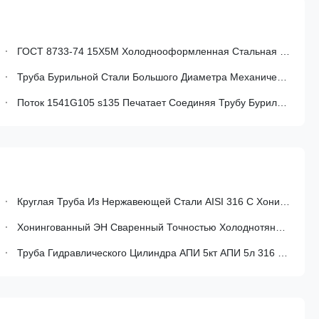
ГОСТ 8733-74 15X5M Холоднооформленная Стальная Труба Холоднопрокатная Цепная Труба Из Углеродистой Стали Для Нефтегазовой И Нефтехимической Промышленности
Труба Бурильной Стали Большого Диаметра Механически, Труба Горячекатаных/Холоднотянутой Стали
Поток 1541G105 s135 Печатает Соединяя Трубу Бурильной Стали dz60 dz50
Круглая Труба Из Нержавеющей Стали AISI 316 С Хонингованным Внутренним Диаметром Для Гидравлического Оборудования
Хонингованный ЭН Сваренный Точностью Холоднотянутой Стали Трубы Гидравлического Цилиндра Трубки 10305-2
Труба Гидравлического Цилиндра АПИ 5кт АПИ 5л 316 СС, Хонингованный Трубопровод Цилиндра