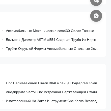
Автомобильные Механические scm430 Сплав Точные Стальные Трубы Холодные Протянутые Бесшовные Стальные Трубы
Большой Диаметр ASTM a554 Сварная Труба Из Нержавеющей Стали Для Коррозионно Устойчивых Автомобильных Выхлопных Систем С Контролируемой Целостностью Сварки
Трубки Округлой Формы Автомобильные Стальные Холоднопрокатные Для Цилиндра Амортизатора Удара
Cnc Нержавеющей Стали 304l Фланца Подвергал Компоненты Механической Обработке Для Автозапчастей
Анодируйте Части Cnc Встречной Нержавеющей Стали Рукава Подвергая Механической Обработке Гигиенической Машины Выравнивая Ногу
Изготовленный На Заказ Инструмент Cnc Ковка Вхолодную Стальной Автоматический Куя Части Грузоподъемника Погрузочно-Разгрузочного Оборудования Материала