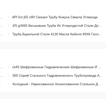
API 5ct j55 n80 Смазал Трубу Кожуха Сверла Углерода
JIS g3465 Бесшовная Труба Из Углеродистой Стали Для Бурения
Труба Бурильной Стали 4130 Масла Кабеля 89X6 Геологохимическая Безшовная Минируя 4140 30crmnsia 45mnmob
ck45 Шифрованные Гидравлические Шифрованные И Роликовые Обжаренные SRB Трубы Для Гидравлического Оборудования
300 Серий Стального Гидравлического Трубопровода Астм а519, сс316 Хонинговала Трубопровод Цилиндра
Холодный - Нарисованное Хонингованное Стальное ДИН Трубы Для Жидкости Под Высоким Давлением Трубки 2448/2391/1629 ст52/к345б