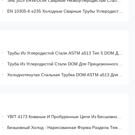
SAE j525 ERW/DOM Сварные Низкоуглеродистые Стальные Трубы, Изготавливаемые Для Изгиба И Поджигания В Автомобильной Промышленности
EN 10305-6 e235 Холодные Сварные Трубы Углеродистая Стальная Труба Для Гидравлической Энергетической Системы
Трубы Из Углеродистой Стали ASTM a513 Тип 5 DOM Для Гидравлических Цилиндров
Труба Из Углеродистой Стали DOM Для Прецизионного Машиностроения, Наружный Диаметр 30-425 Мм
Холоднотянутая Стальная Трубка DOM ASTM a513 Для Машин Автомобильного Производства
YB/T 4173 Кованые И Пробуренные Цепи Из Бесшовной Стали Тяжелая Стена Для Высокотемпературного Обслуживания
Безшовный Холод - Нарисованная Форма Раздела Тяжелого Трубопровода Стены Стального Круглая Смазала Поверхность