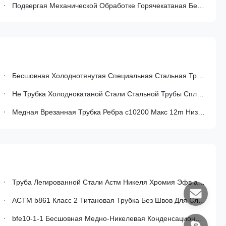
Подвергая Механической Обработке Горячекатаная Безшовная Стальная Труба АСТМ а106 Для Структуры Конструкции
Бесшовная Холоднотянутая Специальная Стальная Труба sa192 Профиль Две Лопатки Круглый Котел Лопатка Трубка
Не Трубка Холоднокатаной Стали Стальной Трубы Сплава Овальная Особенная Изготовленная На Заказ Плоская, Который Встали На Сторону
Медная Врезанная Трубка Ребра c10200 Макс 12m Низкая
Труба Легированной Стали Астм Никеля Хромия Эфв а358 Для Высокотемпературного Обслуживания
АСТМ b861 Класс 2 Титановая Трубка Без Швов Для Службы Коррозионно Устойчивых Теплообменников
bfe10-1-1 Бесшовная Медно-Никелевая Конденсационная Трубка С Коррозионной Стойкостью И Долговечностью Морской Воды Для Эффективной Теплопередачи