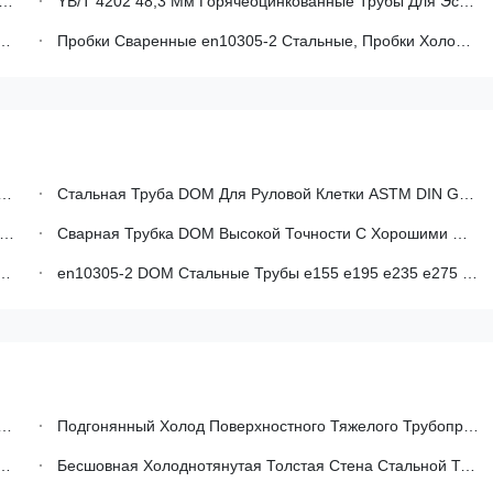
YB/T 4202 48,3 Мм Горячеоцинкованные Трубы Для Эскалаций Из Углеродистой Стали В Классах q235-q345b
Пробки Сваренные en10305-2 Стальные, Пробки Холоднотянутой Стали Точности Для Механически
Стальная Труба DOM Для Руловой Клетки ASTM DIN GB JIS API Сертифицированная
Сварная Трубка DOM Высокой Точности С Хорошими Механическими Свойствами И Контролируемой Точностью OD / ID
en10305-2 DOM Стальные Трубы e155 e195 e235 e275 e355 Холодные
Подгонянный Холод Поверхностного Тяжелого Трубопровода Стены Стального Безшовный - Нарисованный Тип ОД 5-120мм
Бесшовная Холоднотянутая Толстая Стена Стальной Трубы Круглый 5-420 Мм ОД