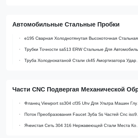
Автомобильные Стальные Пробки
e195 Сварная Холоднотянутая Высокоточная Стальная Труба Со Внешним Диаметром 30-325 Мм Для Автомобильных Деталей
Трубки Точности sa513 ERW Стальные Для Автомобильного Амортизатора Удара
Труба Холоднокатаной Стали ck45 Амортизатора Удара Безшовная stkm11a
Части CNC Подвергая Механической Об
Фланец Viewport ss304 cf35 Uhv Для Ультра Машин Глубокого Вакуума
Поток Преобразования Faucet Зуба Ss Частей Cnc iso9001 Подвергая Механической Обработке Внешний Точный
Ячеистая Сеть 304 316 Нержавеющей Стали Места Конструкции Яркая Ультра Точная