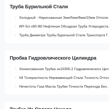
Труба Бурильной Стали
Холодный - Нарисованная 3мм/5мм/8мм/10мм Отполированная Конструкция Бурильной Трубы Соединения Инструмента И Украшает Индустрию
API 5ct n80 l80 Нефтяная Обсадная Труба Углеродистая Сталь Бурильная Труба
Труба Диаметра Трубы Бурильной Стали Транспорта Газа Большая Толщина 1,2 До 15.7мм
Пробка Гидровлического Цилиндра
Хонингованная Трубка эн10305-2 Гидравлического Цилиндра С Сваренной Трубкой Холоднотянутой Стали Точности
h8 Толерантность Нержавеющей Стали Точность Отточенной Трубы Для Применения В Гидравлических Цилиндрах
Нечистоты Газа Масла Трубки Точности Перехода Безшовные Хонингованные Стальные Для Гидравлического Цилиндра