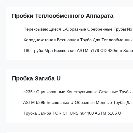
Пробки Теплообменного Аппарата
Перекрывающиеся L-Образные Оребренные Трубы Из Углеродистой Стали Типа LL С Геликоидально Навитыми Ребрами И Высокой Теплопроводностью Для Теплообменников
Холоднокатаная Бесшовная Труба Для Теплообменника Из Титана ASTM b862 Класса 2, Коррозионностойкая, UNS r50400
180 Труба Mpa Безшовная ASTM a179 OD 420mm Холоднопрокатная
Пробка Загиба U
s235jr Оцинкованные Конструктивные Стальные Трубы В Форме U Для Строительства
ASTM b395 Бесшовные U-Образные Медные Трубы Для Теплообменников
Трубка Загиба TORICH UNS n04400 ASTM b165 U