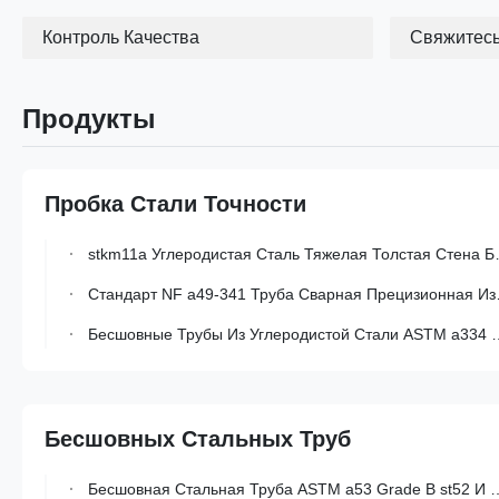
Контроль Качества
Свяжитес
Продукты
Пробка Стали Точности
stkm11a Углеродистая Сталь Тяжелая Толстая Стена Бесшовная Стальная Труба JIS G 3445 Стандартная Высокоточная Стальная Труба
Стандарт NF a49-341 Труба Сварная Прецизионная Из Низколегированной Стали С Марками ts30o И ts30a Для Механических Применений
Бесшовные Трубы Из Углеродистой Стали ASTM a334 gr6 С Низкотемпературными Характеристиками И Холоднотянутой Прецизионностью
Бесшовных Стальных Труб
Бесшовная Стальная Труба ASTM a53 Grade B st52 И Овальная Стальная Труба С Основным Наружным Размером 10-420 Мм