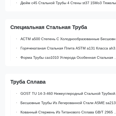
Дюйм c45 Стальной Трубы 4 Стены st37 15Mo3 Тяжелый Для Изготовляя Трубопроводов
Специальная Стальная Труба
АСТМ a500 Степень C Холоднообразованные Бесшовные Квадратные Стальные Трубы Для Железнодорожного Строительства
Горячекатаная Стальная Плита ASTM a131 Класса ah32 Высокой Прочности С Пределом Текучести 315 МПа И Ударной Вязкостью По Шарпи V-Образным Надрезом Для Судостроения
Форма Трубы саэ1010 Углерода Особенная Стальная Холоднопрокатная саэ1020 Шестиугольная
Труба Сплава
GOST TU 14-3-460 Нижеуглеродный Стальной Трубкой Из Сплава Для Высокого Давления Котла
Бесшовные Трубы Из Легированной Стали ASME sa213 t11 Для Котлов И Теплообменников
Кованный Стержень Из Титанового Сплава GB/T 2965 С Высоким Соотношением Прочности И Веса И Коррозионной Стойкостью В Пользовательских Длинах