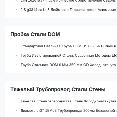
DIN 1628 st37.4 Электрическое Сопротивление Сварные Трубы Нелегированные Сварные Стальные Трубы Для Специальных Запросов
JIS g3314 sa1d 5 Дюймовая Горячезагретая Алюминиевая Сварная Стальная Труба Для Автомобильных Выхлопных Газов
Пробка Стали DOM
Стандартная Стальная Труба DOM BS 6323-6 С Внешним Диаметром 6–350 Мм И Классами cew1a-cew5a Для Автомобильной Промышленности.
Труба Из Легированной Стали, Сваренная Методом ERW, Вытянутая На Оправке, Для Механического Оборудования
Труба Стальная DOM 6 Мм-350 Мм OD Холоднотянутая Для Автомобильных Деталей
Тяжелый Трубопровод Стали Стены
Тяжелая Стена Углеродистая Сталь Холоднонатянутая Безшовная Трубка Для Механического Оборудования
Диаметр ст37 15Мо3 Трубопровода 300мм Безшовной Высокой Стены Давления Тяжелой Стальной Большой