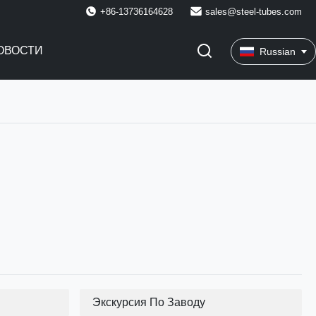
+86-13736164628
sales@steel-tubes.com
ОВОСТИ
Russian
Экскурсия По Заводу