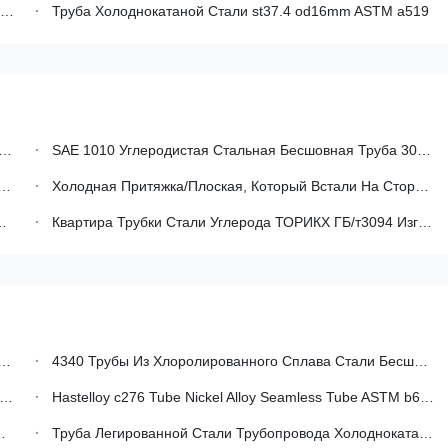
Труба Холоднокатаной Стали st37.4 od16mm ASTM a519
SAE 1010 Углеродистая Стальная Бесшовная Труба 30-426 Мм OD Для Машиностроения
Холодная Притяжка/Плоская, Который Встали На Сторону Труба Овальной Трубки Трубки Овальной Стальной Безшовная Сваренная
Квартира Трубки Стали Углерода ТОРИКХ ГБ/т3094 Изготовленная На Заказ Встала На Сторону Холоднопрокатная Труба Овальной Формы Стальная
4340 Трубы Из Хлоролированного Сплава Стали Бесшовная Круглая Труба Для Высокотемпературного Обслуживания
Hastelloy c276 Tube Nickel Alloy Seamless Tube ASTM b622 ASME SB-622 EN 10204 Для Химической Обработки
Труба Легированной Стали Трубопровода Холоднокатаной Стали 4130 DOM ERW