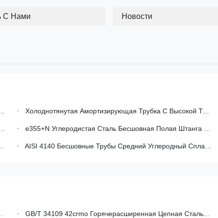
ь С Нами
Новости
Холоднотянутая Амортизирующая Трубка С Высокой Точностью Размеров Для Автомобильной Промышленности
e355+N Углеродистая Сталь Бесшовная Полая Штанга Холоднонатянутая Прецизионная Трубка Для Механических Применений
AISI 4140 Бесшовные Трубы Средний Углеродный Сплав Стальной Бесшовной Трубы Для Механических
GB/T 34109 42crmo Горячерасширенная Цепная Стальная Труба Для Буровых Стержней С Большим Диаметром (168-540 Мм)