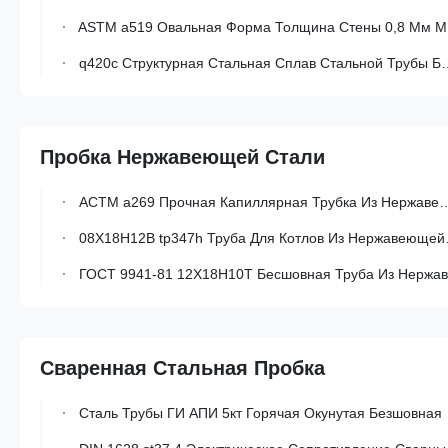
ASTM a519 Овальная Форма Толщина Стены 0,8 Мм Механическая Трубка Из Бесшовной Стали С Холодной Поверхностью
q420c Структурная Стальная Сплав Стальной Трубы Бесшовные Стальные Трубы Для Обслуживания Жидкости
Пробка Нержавеющей Стали
АСТМ a269 Прочная Капиллярная Трубка Из Нержавеющей Стали С Высокой Точностью, Без Швов Или Сварной Для Устойчивости К Коррозии
08X18H12B tp347h Труба Для Котлов Из Нержавеющей Стали
ГОСТ 9941-81 12X18H10T Бесшовная Труба Из Нержавеющей Стали Коррозионностойкая
Сваренная Стальная Пробка
Сталь Трубы ГИ АПИ 5кт Горячая Окунутая Безшовная Сваренная Слабая Для Конструкции