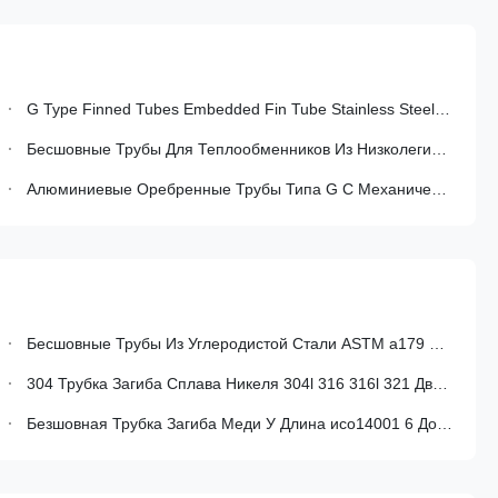
G Type Finned Tubes Embedded Fin Tube Stainless Steel Pipe With 1mm-40mm Thickness 6-630mm Outer Diameter 6-12m Length
Бесшовные Трубы Для Теплообменников Из Низколегированной Стали Марки t12 ASME sa213 С Внутренней Резьбой, Дизайном Cr-Mo И Наружным Диаметром 30-325 Мм
Алюминиевые Оребренные Трубы Типа G С Механической Фиксацией Ребер Для Широкого Диапазона Тепловых Расчетов И Совместимости С Трубами С Широким Основанием
Бесшовные Трубы Из Углеродистой Стали ASTM a179 a192 С U-Образным Изгибом, Несущей Конструкцией И Контролируемой Геометрией U-Образного Изгиба Для Теплообменников
304 Трубка Загиба Сплава Никеля 304l 316 316l 321 Двухшпиндельных s31803 2205 U
Безшовная Трубка Загиба Меди У Длина исо14001 6 До 219.1мм Од Макс 38000мм