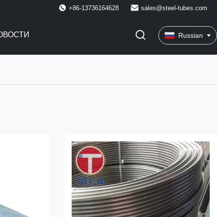
+86-13736164628
sales@steel-tubes.com
ОВОСТИ
Russian