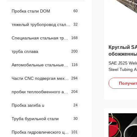
Пробка стали DOM
60
тяжелый трубопровод стали стены
32
Специальная стальная труба
168
Круглый SA
труба сплава
200
обожженны
вычерченн
SAE J525 Wel
Автомобильные стальные пробки
116
автозапчас
Steel Tubing 
Flaring Applic
Части CNC подвергая механической обработке
294
to Auto Parts 
Получит
O.D.:6-350mm 
пробки теплообменного аппарата
204
customer Orde
Manufacture 
Пробка загиба u
24
The tubing is 
Труба бурильной стали
30
Пробка гидровлического цилиндра
101