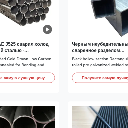
E J525 сварил холод
Черным неубедительн
й сталью -
сваренное разделом
ую пробку для
холоднопрокатное пря
ded Cold Drawn Low Carbon
Black hollow section Rectangul
тей
стальной трубы
Annealed for Bending and
rolled pre galvanized welded s
ations: for Bending and Flaring
rectangular steel pipe T(mm) 0
Quick Detail: Size range:
1.0 1.1 1.2 1.3 1.4 1.5 1.6 1.7
е самую лучшую цену
Получите самую лучш
W.T.:1-15mm L: According to
12*12 16*16 19*19 20*20 25*2
r Grade: Low Carbon Steel
38*38 40*40 50*50 60*60 63.5
and Production: ERW+ DOM
75*75 80*80 90*90 100*100 1
made ...
125*125 150...