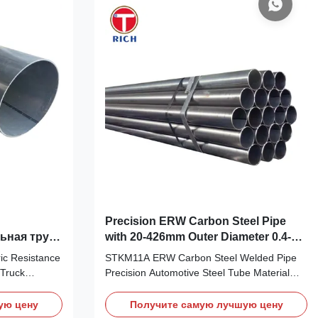
Precision ERW Carbon Steel Pipe
ьная труба
with 20-426mm Outer Diameter 0.4-
хлопной
100mm Thickness and 1-12m Length
ic Resistance
STKM11A ERW Carbon Steel Welded Pipe
диапазоном
for Automotive Applications
Truck
Precision Automotive Steel Tube Material
view ASTM
Electric-Resistance Welded (ERW) low-
e is a cost-
carbon steel tubing manufactured to JIS
ую цену
Получите самую лучшую цену
bing product
G3445 STKM11A and supplied as precision,