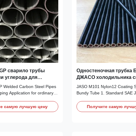
SGP сварило трубы
Одностеночная трубка 
ли углерода для
ДЖАСО холодильника с
тубопровода
М101 стальная
 Welded Carbon Steel Pipes
JASO M101 Nylon12 Coating Si
ping Application for ordinary
Bundy Tube 1. Standard SAE 
r: 5-420mm, Wall thickness:
low-carbon tubing EN10305-6 
gth: 12mmax Grade: SGP
drawn tubes from hydraulic an
е самую лучшую цену
Получите самую лучш
3452 Black pipe: without zinc
power systems ASTM A254 Co
ized pipe: with zinc coating
steel tubing 2. Steel Grade B
od:ERW Steel Grade:SGP
SPCD, SPCEN, ST14, ST15, S
DC05, DC06 3. Heat ...