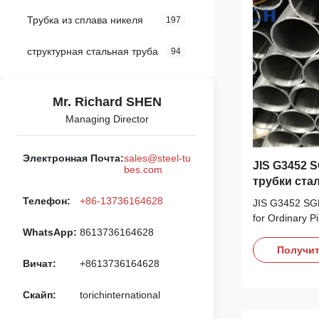
Трубка из сплава никеля
197
структурная стальная труба
94
Mr. Richard SHEN
Managing Director
Электронная Почта:
sales@steel-tu
JIS G3452 
bes.com
трубки ста
обычного 
Телефон:
+86-13736164628
JIS G3452 SGP
for Ordinary Pi
WhatsApp:
8613736164628
piping Diamete
0.5-50mm Len
Получит
Standard: JISG
Вичат:
+8613736164628
coating Galvan
Produce meth
Скайп:
torichinternational
Relevant ...