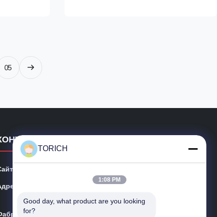
 exhaust
cold-sized round tubes for automotive and
 is ideal for
machinery applications. Typical forming
includes bending, ...
05
КОНТАКТНЫЕ ДАННЫЕ
TORICH
Сайт:
precision-steeltube.com
1:08 PM
Адрес:
Квартира 1604-3, Hongan Plaza, #258 Die Yuan Roa
d, Yinzhou District, город Нинбо, Китай
Good day, what product are you looking 
for?
Фабрика:
Зона Haiyan Daqiao превращаясь, провинция Чжэцз