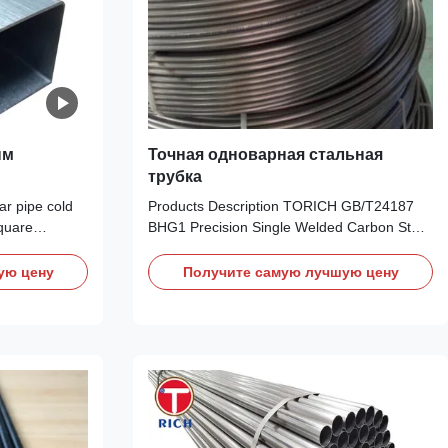
ым
Точная одноварная стальная
трубка
моугольное
ar pipe cold
Products Description TORICH GB/T24187
quare
BHG1 Precision Single Welded Carbon Steel
.6 0.7 0.8 0.9
Coil Tubes for Condenser Standard
 1.8 1.9 10*10
GB/T24187 Material Q195 Q215 Q235 Q295
ую цену
Получите самую лучшую цену
5 30*30 32*32
Q345 Size WT: 0.5-1.2mm; OD: 3.18-18mm;
*63.5 70*70
Length: 1-200m Processing W-H W-C
20*120
Sureface Bright ,Copper Plated, Galvanized
Or Customers'requirements ...