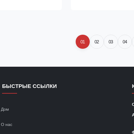
s (SHS) for building and
designed specifically for truck
steelwork because it balances
system applications. This tubing
straight exhaust ...
01
02
03
04
БЫСТРЫЕ ССЫЛКИ
Дом
О нас