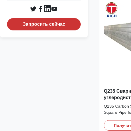
Запросить сейчас
Q235 Сварн
углеродист
стали для 
Q235 Carbon S
применения
Square Pipe fo
горячекат
is a mild (low-
specified in Ch
Получит
commonly prod