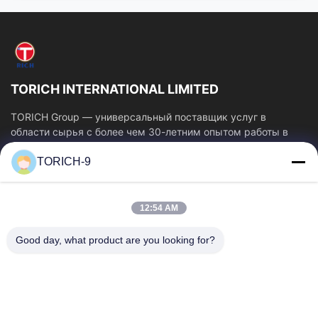
TORICH INTERNATIONAL LIMITED
TORICH Group — универсальный поставщик услуг в
области сырья с более чем 30-летним опытом работы в
производстве, исследованиях и разработках,...
TORICH-9
Быстрые Ссылки
Главная Страница
Продукция
12:54 AM
Ролики
О Компании
Наша Фабрика
Контроль Качества
Good day, what product are you looking for?
Контактные Данные
Отправить Запрос
Новости
Свяжитесь С Нами