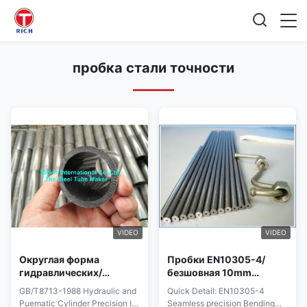
пробка стали точности
VIDEO
VIDEO
Округлая форма
Пробки EN10305-4/
гидравлических/
безшовная 10mm
пневматических трубок
стальная пробка
GB/T8713-1988 Hydraulic and
Quick Detail: EN10305-4
безшовная 80мм
точности
Puematic Cylinder Precision ID
Seamless precision Bending