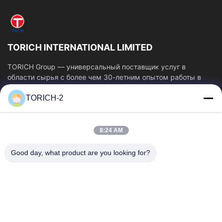
TORICH INTERNATIONAL LIMITED
TORICH Group — универсальный поставщик услуг в
области сырья с более чем 30-летним опытом работы в
производстве, исследованиях и разработках,...
TORICH-2
Быстрые Ссылки
Главная Страница
Продукция
8:24 AM
Ролики
О Компании
Наша Фабрика
Контроль Качества
Good day, what product are you looking for?
Контактные Данные
Отправить Запрос
Новости
Свяжитесь С Нами
86-574-88086983