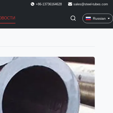
+86-13736164628
sales@steel-tubes.com
ОВОСТИ
Russian