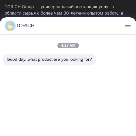
TORICH Group — универсальный поставщик услуг в
области сырья с более чем 30-летним опытом работы в
производстве, исследованиях и разработках,...
TORICH
Быстрые Ссылки
Главная Страница
Продукция
4:23 AM
Ролики
О Компании
Наша Фабрика
Контроль Качества
Good day, what product are you looking for?
Контактные Данные
Отправить Запрос
Новости
Свяжитесь С Нами
86-574-88086983
86-574-88086983
sales@steel-tubes.com