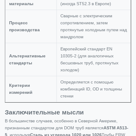
материалы
(иногда ST52.3 в Европе)
Сварные с электрическим
Процесс
сопротивлением, затем
производства
протянутые холодным путем над
мандролом
Европейский стандарт EN
Альтернативные
10305-2 (для аналогичных
стандарты
бесшовных труб, протянутых
холодом)
Определяется с помощью
Критерии
комбинаций ID, OD и толщины
измерений
стенки
Заключительные мысли
В большинстве случаев, особенно в Северной Америке,
признанным стандартом для DOM труб является
ASTM A513-
5
, используя
Сталь из углерода 1020 или 1026
Трубы ERW,