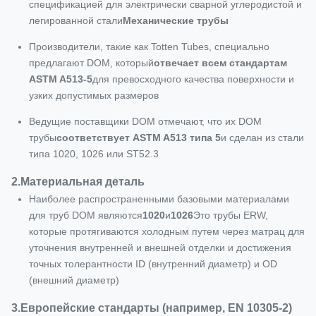
спецификацией для электрически сварной углеродистой и
легированной стали
Механические трубы
Производители, такие как Totten Tubes, специально
предлагают DOM, который
отвечает всем стандартам
ASTM A513‐5
для превосходного качества поверхности и
узких допустимых размеров
Ведущие поставщики DOM отмечают, что их DOM
трубы
соответствует ASTM A513 типа 5
и сделан из стали
типа 1020, 1026 или ST52.3
2.
Материальная деталь
Наиболее распространенными базовыми материалами
для труб DOM являются
1020
и
1026
Это трубы ERW,
которые протягиваются холодным путем через матрац для
уточнения внутренней и внешней отделки и достижения
точных толерантности ID (внутренний диаметр) и OD
(внешний диаметр)
3.
Европейские стандарты (например, EN 10305-2)