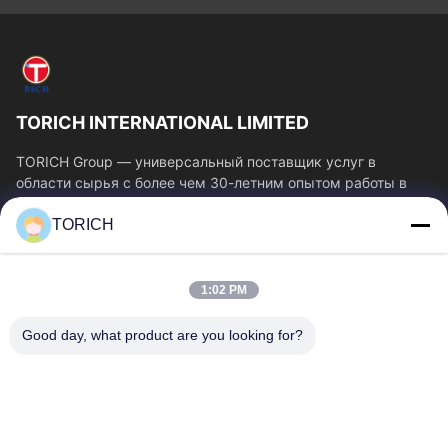
TORICH INTERNATIONAL LIMITED
TORICH Group — универсальный поставщик услуг в
области сырья с более чем 30-летним опытом работы в
производстве, исследованиях и разработках,...
TORICH
Быстрые Ссылки
Главная Страница
Продукция
1:02 PM
Ролики
О Компании
Наша Фабрика
Контроль Качества
Good day, what product are you looking for?
Контактные Данные
Отправить Запрос
Новости
Свяжитесь С Нами