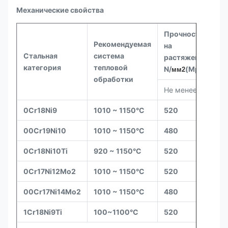
Механические свойства
Прочность
Рекомендуемая
на
У
Стальная
система
растяжение
A
категория
тепловой
N/
(Mpa)
мм2
обработки
Не менее
0Cr18Ni9
1010 ~ 1150
°C
520
3
00Cr19Ni10
1010 ~ 1150
°C
480
3
0Cr18Ni10Ti
920 ~ 1150
°C
520
3
0Cr17Ni12Mo2
1010 ~ 1150
°C
520
3
00Cr17Ni14Mo2
1010 ~ 1150
°C
480
3
1Cr18Ni9Ti
100~1100
°C
520
3