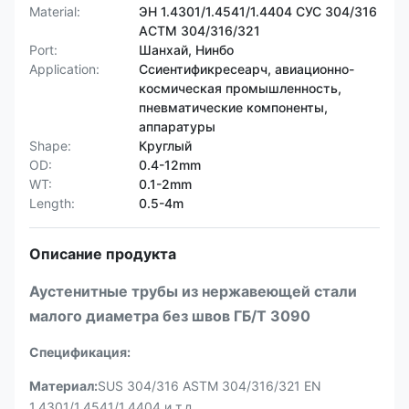
Material:
ЭН 1.4301/1.4541/1.4404 СУС 304/316
АСТМ 304/316/321
Port:
Шанхай, Нинбо
Application:
Ссиентификресеарч, авиационно-
космическая промышленность,
пневматические компоненты,
аппаратуры
Shape:
Круглый
OD:
0.4-12mm
WT:
0.1-2mm
Length:
0.5-4m
Описание продукта
Аустенитные трубы из нержавеющей стали
малого диаметра без швов ГБ/Т 3090
Спецификация
:
Материал:
SUS 304/316 ASTM 304/316/321 EN
1.4301/1.4541/1.4404 и т.д.