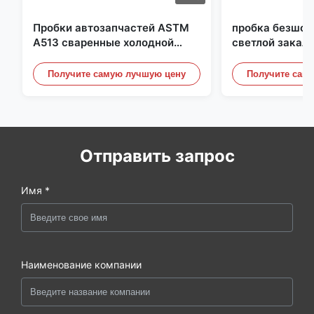
Пробки автозапчастей ASTM
пробка безшов
A513 сваренные холодной
светлой закал
прокаткой стальные с
25mm для гидр
продукцией DOM
систем
Получите самую лучшую цену
Получите сам
Отправить запрос
Имя *
Наименование компании