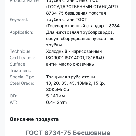
Product Name:
Трубка стали стены ГОСТ
(ГОСУДАРСТВЕННЫЙ СТАНДАРТ)
8734-75 безшовная толстая
Keyword:
трубка стали ГОСТ
(Государственный стандарт) 8734
Application:
Для изготовляя трубопроводов,
сосуд, оборудование пускает по
трубам
Technique:
Холодный - нарисованный
Certification:
ISO9001,ISO14001,TS16949
Surface
анти- масло ржавчины
Treatment:
Special Pipe:
Толщиная труба стены
Steel Grade:
10, 20, 35, 45, 10Мн2, 15Кр,
30КрМнСи
OD:
5-140мм
WT:
0.4-12mm
Описание продукта
ГОСТ 8734-75 Бесшовные