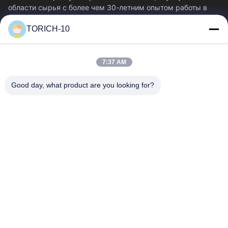
области сырья с более чем 30-летним опытом работы в
производстве, исследованиях и разработках,...
TORICH-10
Быстрые Ссылки
Главная Страница
Продукция
7:37 AM
Ролики
О Компании
Наша Фабрика
Контроль Качества
Good day, what product are you looking for?
Контактные Данные
Отправить Запрос
Новости
Свяжитесь С Нами
86-574-88086983
86-574-88086983
sales@steel-tubes.com