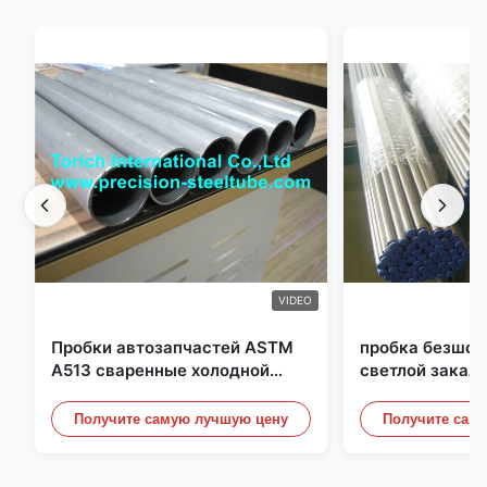
VIDEO
Пробки автозапчастей ASTM
пробка безшов
A513 сваренные холодной
светлой закал
прокаткой стальные с
25mm для гидр
продукцией DOM
систем
Получите самую лучшую цену
Получите сам