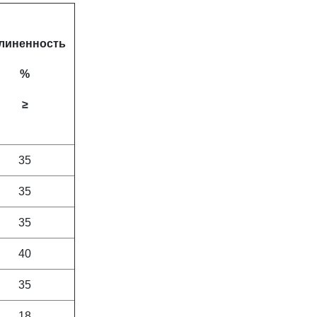
линенность
%
≥
35
35
35
40
35
18