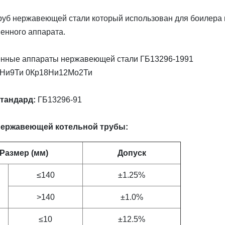
уб нержавеющей стали который использован для боилера 
енного аппарата.
енные аппараты нержавеющей стали ГБ13296-1991
8Ни9Ти 0Кр18Ни12Мо2Ти
 тандард:
ГБ13296-91
нержавеющей котельной трубы:
Размер (мм)
Допуск
≤140
±1.25%
>140
±1.0%
≤10
±12.5%