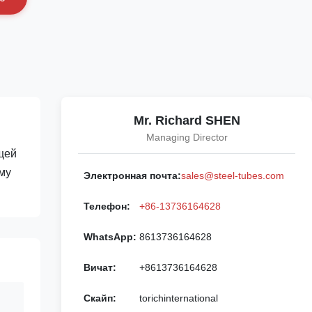
Mr. Richard SHEN
Managing Director
щей
му
Электронная почта:
sales@steel-tubes.com
Телефон:
+86-13736164628
WhatsApp:
8613736164628
Вичат:
+8613736164628
Скайп:
torichinternational