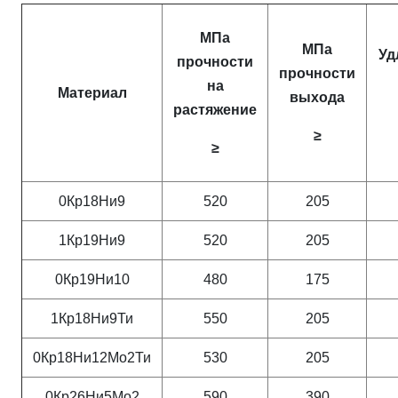
МПа
МПа
Уд
прочности
прочности
на
Материал
выхода
растяжение
≥
≥
0Кр18Ни9
520
205
1Кр19Ни9
520
205
0Кр19Ни10
480
175
1Кр18Ни9Ти
550
205
0Кр18Ни12Мо2Ти
530
205
0Кр26Ни5Мо2
590
390