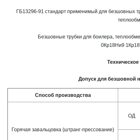
ГБ13296-91 стандарт применимый для безшовных тр
теплообм
Безшовные трубки для боилера, теплообм
0Кр18Ни9 1Кр1
Техническое
Допуск для безшовной 
Способ производства
ОД
Горячая завальцовка (штранг-прессование)