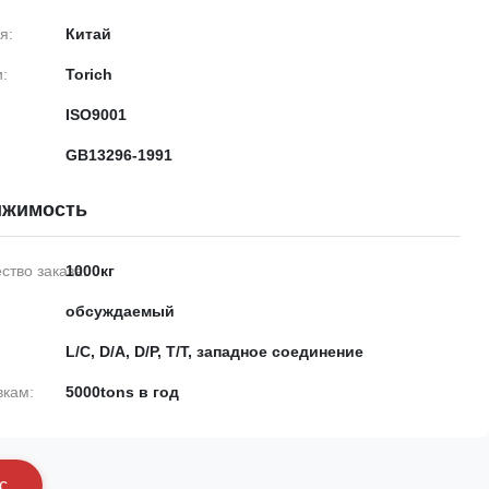
я:
Китай
:
Torich
ISO9001
GB13296-1991
ижимость
тво заказа:
1000кг
обсуждаемый
L/C, D/A, D/P, T/T, западное соединение
вкам:
5000tons в год
с