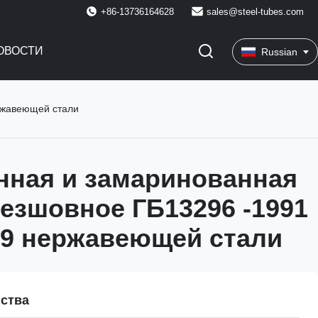
+86-13736164628
sales@steel-tubes.com
ОВОСТИ
Russian
ржавеющей стали
ная и замаринованная
безшовное ГБ13296 -1991
9 нержавеющей стали
ства