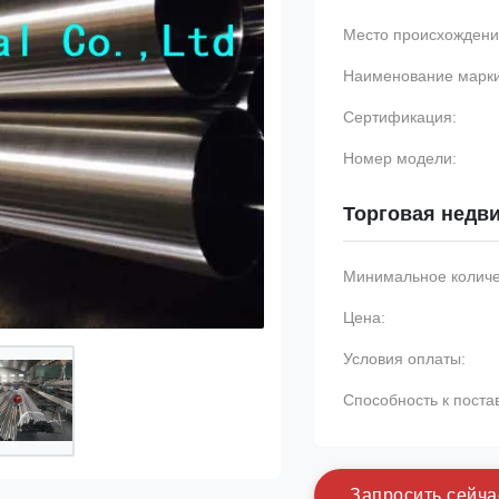
Место происхождени
Наименование марки
Сертификация:
Номер модели:
Торговая недв
Минимальное количес
Цена:
Условия оплаты:
Способность к поста
З
а
п
р
о
с
и
т
ь
с
е
й
ч
а