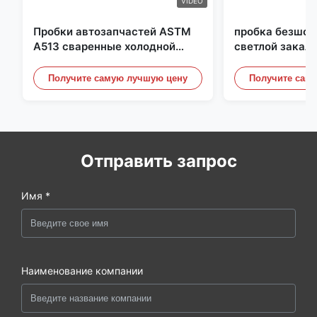
VIDEO
Пробки автозапчастей ASTM
пробка безшов
A513 сваренные холодной
светлой закал
прокаткой стальные с
25mm для гидр
продукцией DOM
систем
Получите самую лучшую цену
Получите сам
Отправить запрос
Имя *
Наименование компании