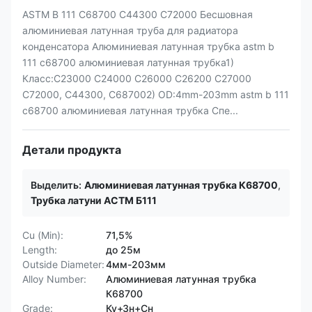
ASTM B 111 C68700 C44300 C72000 Бесшовная
алюминиевая латунная труба для радиатора
конденсатора Алюминиевая латунная трубка astm b
111 c68700 алюминиевая латунная трубка1)
Класс:C23000 C24000 C26000 C26200 C27000
C72000, C44300, C687002) OD:4mm-203mm astm b 111
c68700 алюминиевая латунная трубка Спе...
Детали продукта
Выделить:
Алюминиевая латунная трубка К68700
,
Трубка латуни АСТМ Б111
Cu (Min):
71,5%
Length:
до 25м
Outside Diameter:
4мм-203мм
Alloy Number:
Алюминиевая латунная трубка
К68700
Grade:
Ку+Зн+Сн