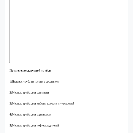
Нет,
Китай
ASTM
CDA
Ничего.
DIN
нет,
JIS H
BG
нет.
H85
C23000
230
CZ102
CuZn15
2.0240
C2300
H80
C24000
240
CZ103
CuZn20
2.0250
C2400
H70
C26000
260
CZ106
CuZn30
2.0265
C2600
H68
C26200
/
/
CuZn33
2.0280
C2680
H65
C26800
268
CZ107
CuZn36
2.0335
C2680
H63
C27400
272
CZ108
CuZn37
2.0321
C2720
Применение латунной трубы:
1)Пиловая труба из латуни с арсеналом
2)Медные трубы для
санитария
3)Медные трубы для мебели, кровати и украшений
4)Медные трубы для радиаторов
5)Медные трубы для нефтеохладителей