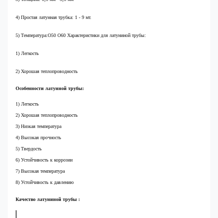
4) Простая латунная трубка: 1 - 9 мт.
5) Температура:O50 O60 Характеристики для латуниной трубы:
1) Легкость
2) Хорошая теплопроводность
Особенности латунной трубы:
1) Легкость
2) Хорошая теплопроводность
3) Низкая температура
4) Высокая прочность
5) Твердость
6) Устойчивость к коррозии
7) Высокая температура
8) Устойчивость к давлению
Качество латуниной трубы
:
Уровень
США
Великобритания
Германия
Япония