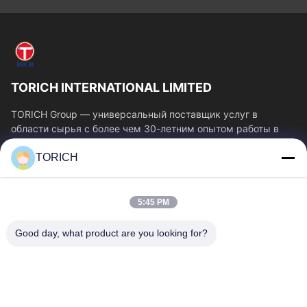
TORICH INTERNATIONAL LIMITED
TORICH Group — универсальный поставщик услуг в
области сырья с более чем 30-летним опытом работы в
производстве, исследованиях и разработках,...
TORICH
Быстрые Ссылки
Главная Страница
Продукция
5:45 PM
Ролики
О Компании
Наша Фабрика
Контроль Качества
Good day, what product are you looking for?
Контактные Данные
Отправить Запрос
Новости
Свяжитесь С Нами