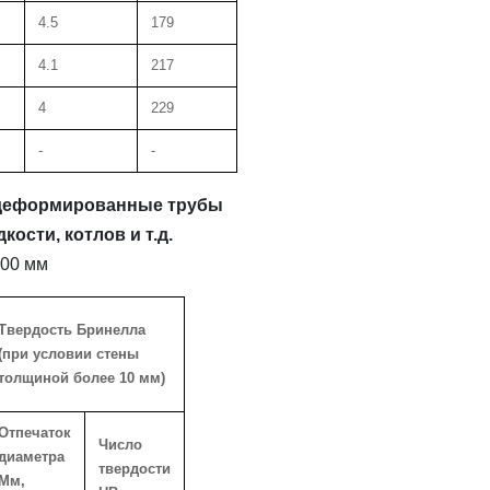
4.5
179
4.1
217
4
229
-
-
 деформированные трубы
ости, котлов и т.д.
000 мм
Твердость Бринелла
(при условии стены
толщиной более 10 мм)
Отпечаток
Число
диаметра
твердости
Мм,