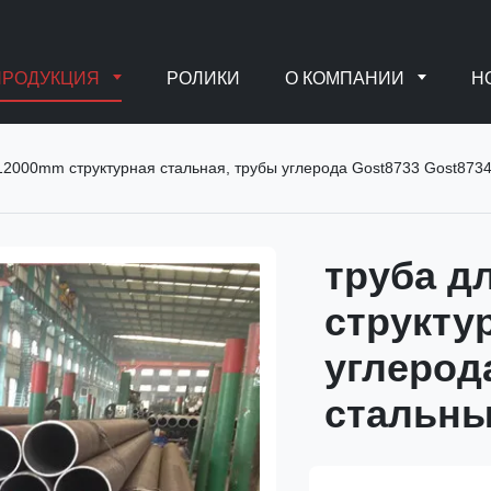
ПРОДУКЦИЯ
РОЛИКИ
О КОМПАНИИ
Н
12000mm структурная стальная, трубы углерода Gost8733 Gost873
труба д
структу
углерод
стальн