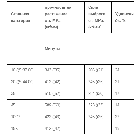
прочность на
Сила
Стальная
растяжение,
выброса,
Удлинени
категория
σв, MPa
σт, MPa,
δs, %
(кг/мм)
(кг/мм)
Минуты
10 ((St37.00)
343 ((35)
206 ((21)
24
20 ((St44.00)
412 ((42)
245 ((25)
21
35
510 ((52)
294 ((30)
17
45
589 ((60)
323 ((33)
14
10G2
422 ((43)
245 ((25)
22
15X
412 ((42)
-
19