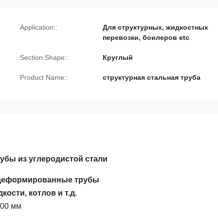
Application::
Для структурных, жидкостных
перевозки, боилеров etc
Section Shape::
Круглый
Product Name::
структурная стальная труба
рубы из углеродистой стали
 деформированные трубы
ости, котлов и т.д.
000 мм