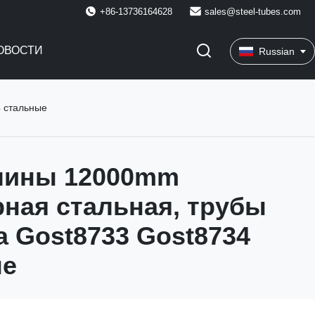
+86-13736164628
sales@steel-tubes.com
ОВОСТИ
Russian
4 стальные
лины 12000mm
рная стальная, трубы
а Gost8733 Gost8734
ые