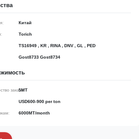
ства
я:
Китай
:
Torich
TS16949 , KR , RINA , DNV , GL , PED
Gost8733 Gost8734
ижимость
тво заказа:
5MT
USD600-900 per ton
вкам:
6000MT/month