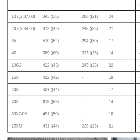
10 ((St37.00)
343 ((35)
206 ((21)
24
20 ((St44.00)
412 ((42)
245 ((25)
21
35
510 ((52)
294 ((30)
17
45
589 ((60)
323 ((33)
14
10G2
422 ((43)
245 ((25)
22
15X
412 ((42)
-
19
20X
431 ((44)
-
17
40X
618 ((63)
-
14
30XGCA
491 ((50)
-
18
15XM
431 ((44)
226 ((23)
21