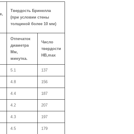
Твердость Бринелла
е,
(при условии стены
толщиной более 10 мм)
Отпечаток
Число
диаметра
твердости
Мм,
HB,max
минутка.
5.1
137
4.8
156
4.4
187
4.2
207
4.3
197
4.5
179