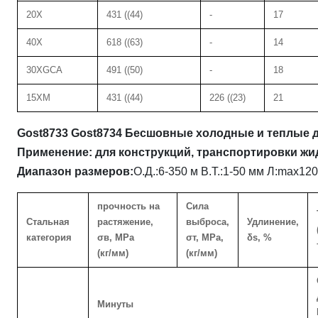
20X
431 ((44)
-
17
40X
618 ((63)
-
14
30XGCA
491 ((50)
-
18
15XM
431 ((44)
226 ((23)
21
Gost8733 Gost8734 Бесшовные холодные и теплые
Применение: для конструкций, транспортировки жидк
Диапазон размеров:
О.Д.:6-350 м В.Т.:1-50 мм Л:max12
прочность на
Сила
Стальная
растяжение,
выброса,
Удлинение,
категория
σв, MPa
σт, MPa,
δs, %
(кг/мм)
(кг/мм)
Минуты