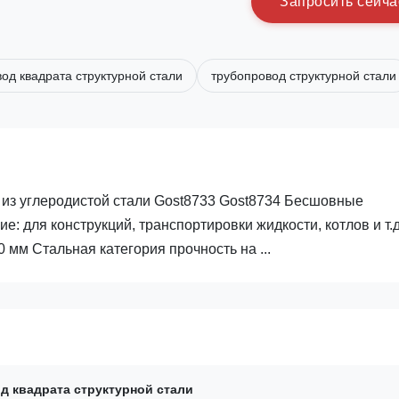
З
а
п
р
о
с
и
т
ь
с
е
й
ч
а
од квадрата структурной стали
трубопровод структурной стали
 из углеродистой стали Gost8733 Gost8734 Бесшовные
для конструкций, транспортировки жидкости, котлов и т.д
 мм Стальная категория прочность на ...
д квадрата структурной стали