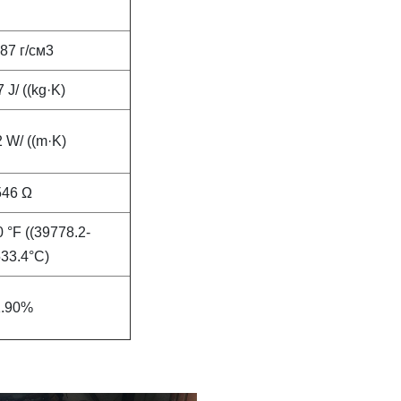
87 г/см3
 J/ ((kg·K)
 W/ ((m·K)
546 Ω
 °F ((39778.2-
33.4°C)
1.90%