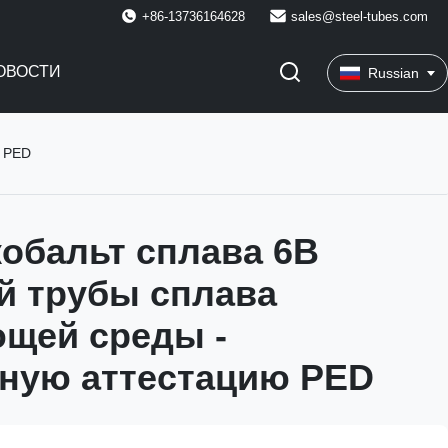
+86-13736164628
sales@steel-tubes.com
ОВОСТИ
Russian
ю PED
кобальт сплава 6B
й трубы сплава
щей среды -
ную аттестацию PED