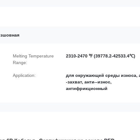
езшовная
Melting Temperature
2310-2470 ℉ (39778.2-42533.4℃)
Range:
Application:
для окружающей среды износа, 
-захват, анти--износ,
антифрикционный