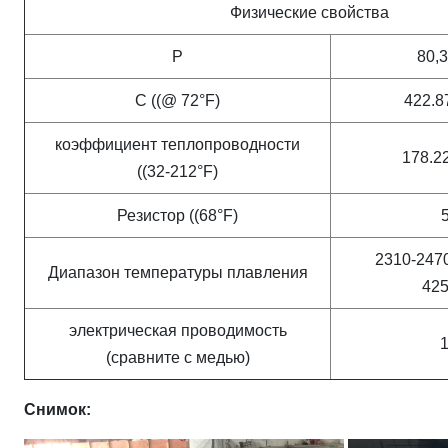
Физические свойства
Р
80,3
C ((@ 72°F)
422.87
коэффициент теплопроводности
178.22
((32-212°F)
Резистор ((68°F)
2310-2470
Диапазон температуры плавления
425
электрическая проводимость
(сравните с медью)
Снимок: