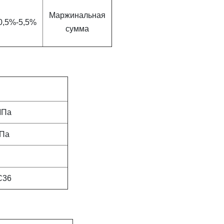
Маржинальная
0,5%-5,5%
сумма
МПа
МПа
С36