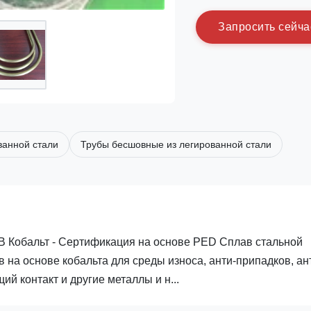
З
а
п
р
о
с
и
т
ь
с
е
й
ч
а
ванной стали
Трубы бесшовные из легированной стали
B Кобальт - Сертификация на основе PED Сплав стальной
в на основе кобальта для среды износа, анти-припадков, ан
й контакт и другие металлы и н...