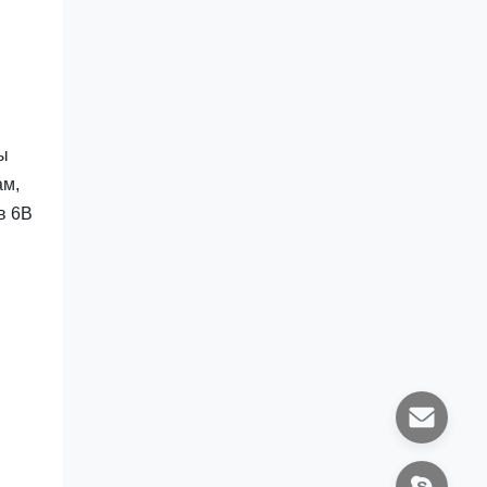
ы
ам,
в 6B