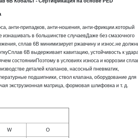
в 6B Кобальт - Сертификация на основе PED
а
оса, анти-припадков, анти-ношения, анти-фрикции.который
не изнашивать в большинстве случаевДаже без смазочного
ожения, сплав 6B минимизирует ржавчину и износ.не должн
откуСплав 6B выдерживает кавитацию, устойчивость к удар
ячем состоянииПоэтому в условиях износа и коррозии спла
оизводстве деталей клапанов, насосный пневматик,
мпературные подшипники, ствол клапана, оборудование для
чая экструзионная матрица, формовая шлифовка и т. д.
W
О