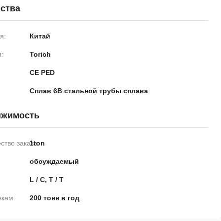
ства
я:
Китай
:
Torich
CE PED
Сплав 6B стальной трубы сплава
ижимость
тво заказа:
1ton
обсуждаемый
L / C, T / T
вкам:
200 тонн в год