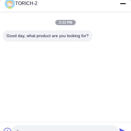
TORICH-2
Быстрые Ссылки
Главная Страница
Продукция
3:33 PM
Ролики
О Компании
Наша Фабрика
Контроль Качества
Good day, what product are you looking for?
Контактные Данные
Отправить Запрос
Новости
Свяжитесь С Нами
86-574-88086983
86-574-88086983
sales@steel-tubes.com
Авторское право © 2015-2026 TORICH INTERNATIONAL LIMITED. Все
права защищены.