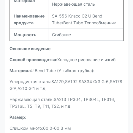
Материал
Нержавеющая сталь
Наименование
SA-556 Класс C2 U Bend
продукта
Tube/Bent Tube Теплообменник
Мощность
Сгибание
Основное введение
Способ производства:
Холодное рисование и изгиб
Материал
U Bend Tube (У-гибкая трубка)
:
Углеродистая сталь:SA179,SA192,SA334 Gr3 Gr6,SA178
GrA,A210 Gr1 и т.д.
Нержавеющая сталь:SA213 TP304, TP304L, TP316,
TP316L, T5, T9, T11, T22, и т.д.
Размер
:
Слишком много:60,0-60,3 мм