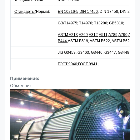
Толщина стенки:
0.50 - 60 мм
Стандарты
(Норма):
EN 10216-5
;
DIN 17456
, DIN 17458, DIN 2462,
GB/T14975; T14976; T13296; GB5310;
ASTM A213
,
А269
,
A312
,
А511
,
A789
,
A790
,
А928
,
B444
,ASTM B619, ASTM B622, ASTM B626, AS
JIS G3459, G3463, G3446, G3447, G3448 и G3
ГОСТ 9940
;
ГОСТ 9941
;
Применение:
Обменник