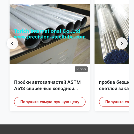
VIDEO
Пробки автозапчастей ASTM
пробка безшов
A513 сваренные холодной
светлой закал
прокаткой стальные с
25mm для гидр
продукцией DOM
систем
Получите самую лучшую цену
Получите сам