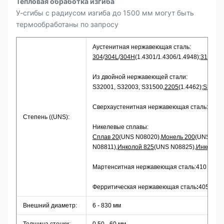
Тепловая обработка изгиба
У-сгибы с радиусом изгиба до 1500 мм могут быть
термообработаны по запросу
Аустенитная нержавеющая сталь:
304
/
304L
/
304H
(1.4301/1.4306/1.4948);
316
/
316
Из двойной нержавеющей стали:
S32001, S32003, S31500,
2205
(1.4462);
S3230
Сверхаустенитная нержавеющая сталь:
904L
Степень ((UNS):
Никелевые сплавы:
Сплав 20
(UNS N08020),
Монель 200
(UNS 0220
N08811),
Инколой 825
(UNS N08825),
Инконел 
Мартенситная нержавеющая сталь:410 ((1.4006
Ферритическая нержавеющая сталь
:
405 ((1.4
Внешний диаметр:
6 - 830 мм