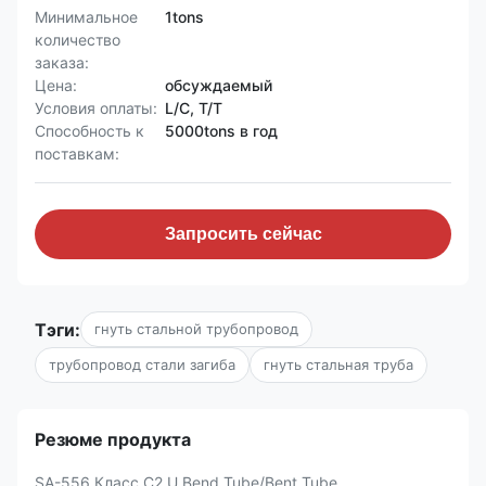
Минимальное
1tons
количество
заказа:
Цена:
обсуждаемый
Условия оплаты:
L/C, T/T
Способность к
5000tons в год
поставкам:
Запросить сейчас
Тэги:
гнуть стальной трубопровод
трубопровод стали загиба
гнуть стальная труба
Резюме продукта
SA-556 Класс C2 U Bend Tube/Bent Tube